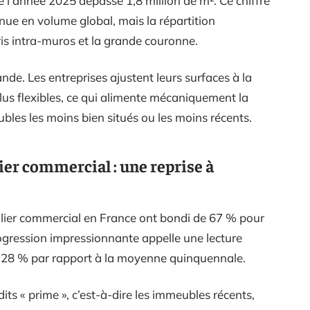
l’année 2025 dépasse 1,8 million de m². Ce chiffre
enue en volume global, mais la répartition
is intra-muros et la grande couronne.
ande. Les entreprises ajustent leurs surfaces à la
lus flexibles, ce qui alimente mécaniquement la
les les moins bien situés ou les moins récents.
er commercial : une reprise à
lier commercial en France ont bondi de 67 % pour
rogression impressionnante appelle une lecture
de 28 % par rapport à la moyenne quinquennale.
dits « prime », c’est-à-dire les immeubles récents,