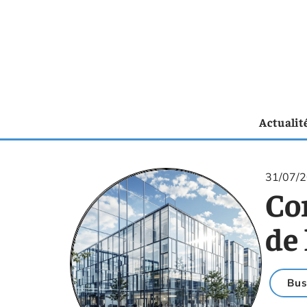
Actualit
31/07/
Co
de 
Bus