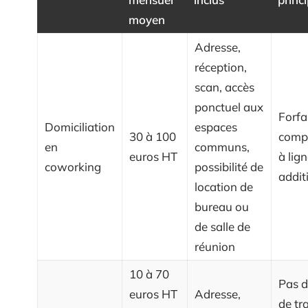
moyen
Adresse,
réception,
scan, accès
ponctuel aux
Forfa
Domiciliation
espaces
30 à 100
compa
en
communs,
euros HT
à lig
coworking
possibilité de
addit
location de
bureau ou
de salle de
réunion
10 à 70
Pas d
euros HT
Adresse,
de tr