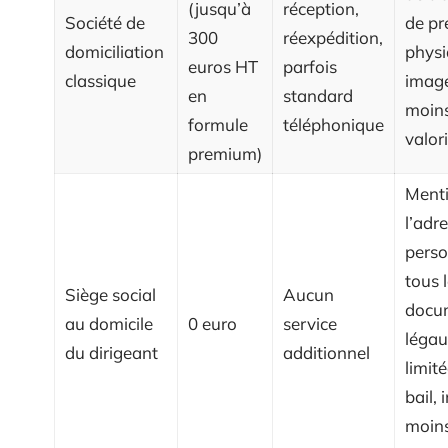
(jusqu’à
réception,
Société de
de pr
300
réexpédition,
domiciliation
physi
euros HT
parfois
classique
image
en
standard
moin
formule
téléphonique
valor
premium)
Ment
l’adr
perso
tous 
Siège social
Aucun
docu
au domicile
0 euro
service
légau
du dirigeant
additionnel
limité
bail,
moin