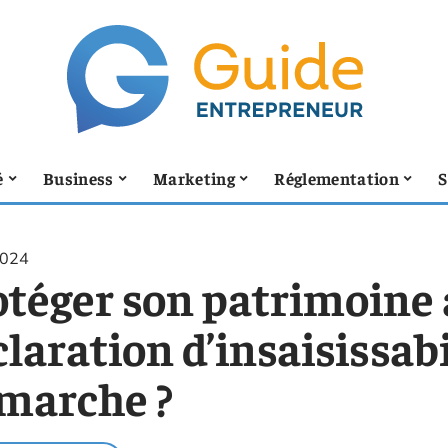
é
Business
Marketing
Réglementation
S
2024
otéger son patrimoine 
laration d’insaisissab
 marche ?