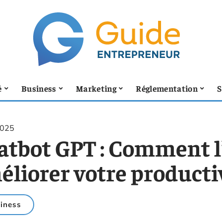
é
Business
Marketing
Réglementation
S
2025
atbot GPT : Comment l’
liorer votre productiv
iness