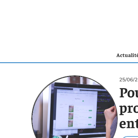
Actualit
25/06/
Po
pro
ent