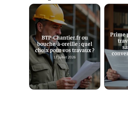
Prime 
BTP-Chantier.fr ou
tra
bouche-à-oreille : quel
sa
choix pour vos travaux ?
conven
17 juillet 2026