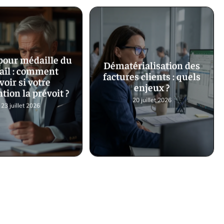
pour médaille du
Dématérialisation des
vail : comment
factures clients : quels
voir si votre
enjeux ?
tion la prévoit ?
20 juillet 2026
23 juillet 2026