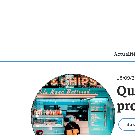
Actualit
18/09/
Que
pro
Bus