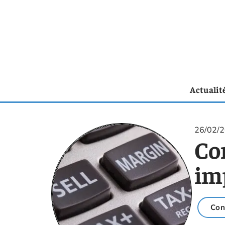
Actualit
26/02/
Co
imp
Con