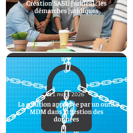
Création SASU jurideal : les
démarches juridiques
11 mars 2026
La solution apportée par un outil
MDM dans la gestion des
données