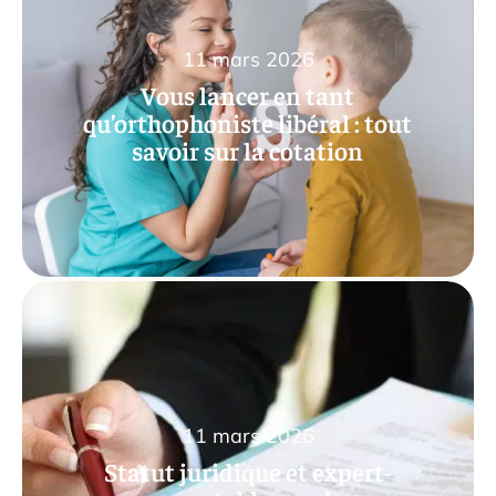
11 mars 2026
Vous lancer en tant
qu’orthophoniste libéral : tout
savoir sur la cotation
11 mars 2026
Statut juridique et expert-